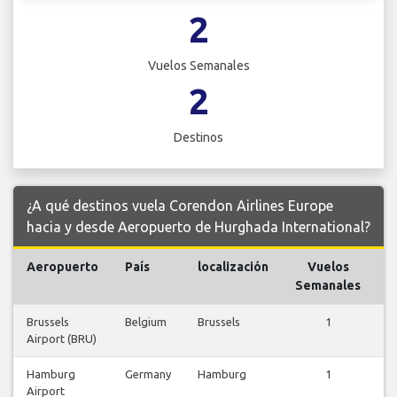
2
Vuelos Semanales
2
Destinos
¿A qué destinos vuela Corendon Airlines Europe
hacia y desde Aeropuerto de Hurghada International?
Aeropuerto
País
localización
Vuelos
V
Semanales
Brussels
Belgium
Brussels
1
Airport (BRU)
v
Hamburg
Germany
Hamburg
1
Airport
v