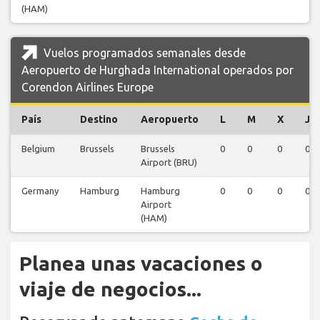
(HAM)
Vuelos programados semanales desde
Aeropuerto de Hurghada International operados por
Corendon Airlines Europe
País
Destino
Aeropuerto
L
M
X
J
Belgium
Brussels
Brussels
0
0
0
0
Airport (BRU)
Germany
Hamburg
Hamburg
0
0
0
0
Airport
(HAM)
Planea unas vacaciones o
viaje de negocios...