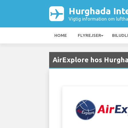
Hurghada Int
Vigtig information om luftha
HOME
FLYREJSER
BILUDL
AirExplore hos Hurgha