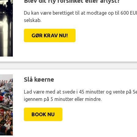
Blev dit fly forsinket eller aflyst?
Du kan være berettiget til at modtage op til 600 EU
selskab.
GØR KRAV NU!
Slå køerne
Lad være med at svede i 45 minutter og vente på Se
igennem på 5 minutter eller mindre.
BOOK NU