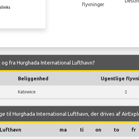
Destin
flyvninger
slinks
il og fra Hurghada International Lufthavn?
Beliggenhed
Ugentlige flyvn
Katowice
2
e til Hurghada International Lufthavn, der drives af AirExp
Lufthavn
ma
ti
on
to
fr