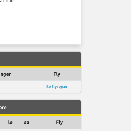
ationer
inger
Fly
Se flyrejser
lore
lø
sø
Fly