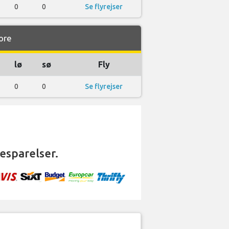
0
0
Se flyrejser
lore
lø
sø
Fly
0
0
Se flyrejser
besparelser.