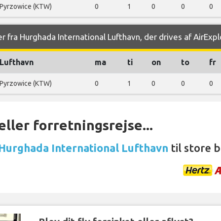
Pyrzowice (KTW)
0
1
0
0
0
r fra Hurghada International Lufthavn, der drives af AirExp
Lufthavn
ma
ti
on
to
fr
Pyrzowice (KTW)
0
1
0
0
0
ller forretningsrejse...
 Hurghada International Lufthavn
til store 