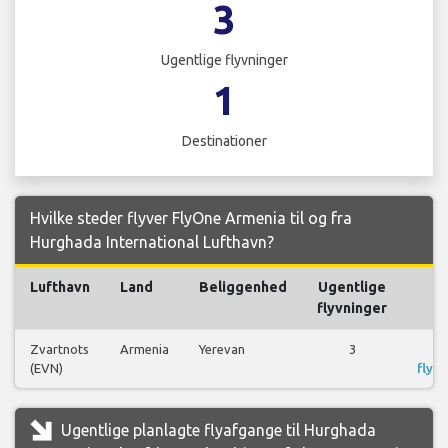
3
Ugentlige flyvninger
1
Destinationer
Hvilke steder flyver FlyOne Armenia til og fra
Hurghada International Lufthavn?
Lufthavn
Land
Beliggenhed
Ugentlige
Fl
flyvninger
Zvartnots
Armenia
Yerevan
3
S
(EVN)
flyre
Ugentlige planlagte flyafgange til Hurghada