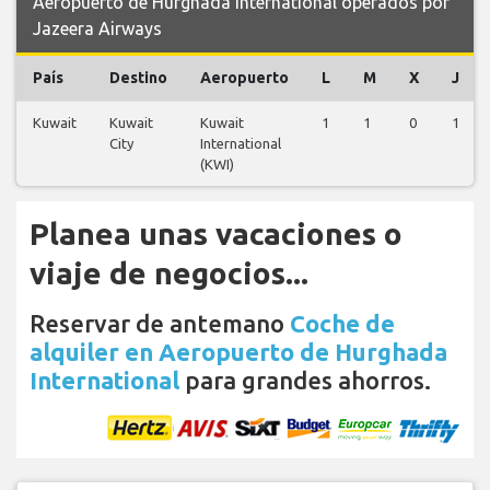
Aeropuerto de Hurghada International operados por
Jazeera Airways
País
Destino
Aeropuerto
L
M
X
J
Kuwait
Kuwait
Kuwait
1
1
0
1
City
International
(KWI)
Planea unas vacaciones o
viaje de negocios...
Reservar de antemano
Coche de
alquiler en Aeropuerto de Hurghada
International
para grandes ahorros.