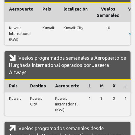
Aeropuerto
País
localización
Vuelos
Vu
Semanales
Kuwait
Kuwait
Kuwait City
10
V
International
vu
(KWI)
Vuelos programados semanales a Aeropuerto de
Hurghada International operados por Jazeera
Airways
País
Destino
Aeropuerto
L
M
X
J
Kuwait
Kuwait
Kuwait
1
1
0
1
City
International
(KWI)
Vuelos programados semanales desde