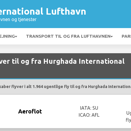
ernational Lufthavn
vnen og tjenester
EJNING
TRANSPORT TIL OG FRA LUFTHAVNEN
PAR
yver til og fra Hurghada International
aber flyver i alt 1.964 ugentlige fly til og fra Hurghada Internation
IATA: SU
Aeroflot
Ug
ICAO: AFL
fl