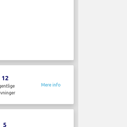
12
Mere info
entlige
yvninger
5