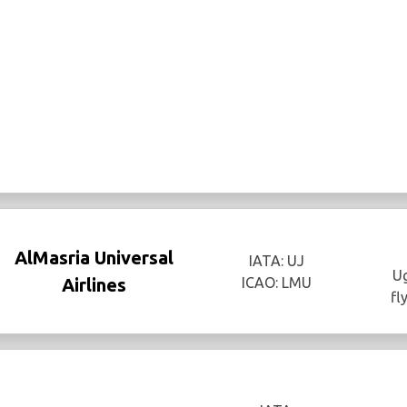
AlMasria Universal
IATA: UJ
Ug
Airlines
ICAO: LMU
fl