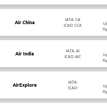
IATA: CA
Air China
Ug
ICAO: CCA
fl
IATA: AI
Air India
Ug
ICAO: AIC
fl
IATA:
AirExplore
Ug
ICAO:
fl