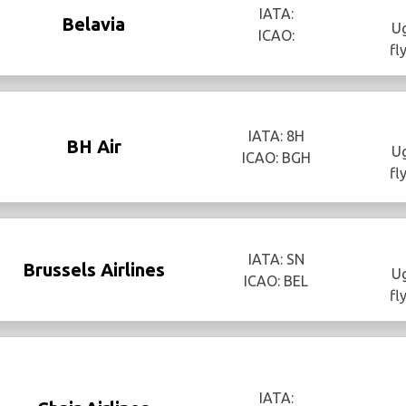
IATA:
Belavia
Ug
ICAO:
fl
IATA: 8H
BH Air
Ug
ICAO: BGH
fl
IATA: SN
Brussels Airlines
Ug
ICAO: BEL
fl
IATA: