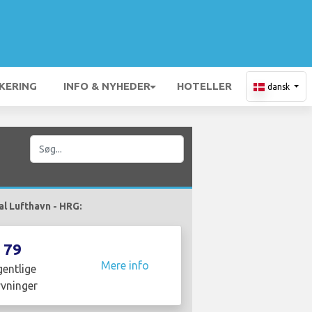
KERING
INFO & NYHEDER
HOTELLER
dansk
al Lufthavn - HRG:
79
Mere info
entlige
yvninger