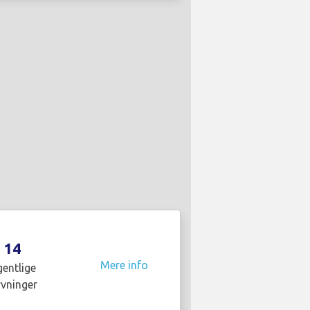
14
Mere info
entlige
yvninger