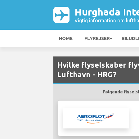
Hurghada Int
Vigtig information om luftha
HOME
FLYREJSER
BILUDL
Hvilke flyselskaber fl
Lufthavn - HRG?
Følgende flyselsk