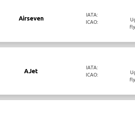
IATA:
Airseven
Ug
ICAO:
fl
IATA:
AJet
Ug
ICAO:
fl