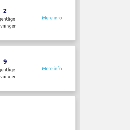
2
Mere info
entlige
yvninger
9
Mere info
entlige
yvninger