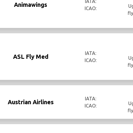
IATA:
Animawings
Ug
ICAO:
fl
IATA:
ASL Fly Med
Ug
ICAO:
fl
IATA:
Austrian Airlines
Ug
ICAO:
fl