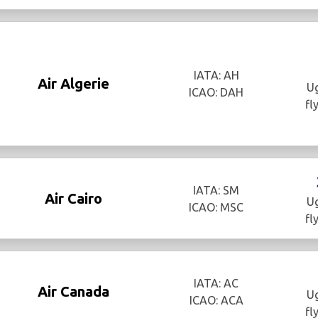
IATA: AH
Air Algerie
Ug
ICAO: DAH
fl
IATA: SM
Air Cairo
Ug
ICAO: MSC
fl
IATA: AC
Air Canada
Ug
ICAO: ACA
fl