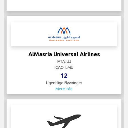
AlMasria Universal Airlines
IATA: UJ
ICAO: LMU
12
Ugentlige flyvninger
Mere info